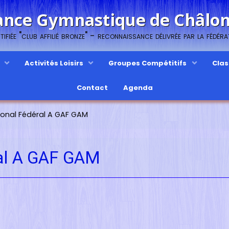
ance Gymnastique de Châl
ifiée "club affilié bronze" - reconnaissance délivrée par la fédér
s
Activités Loisirs
Groupes Compétitifs
Cla
Contact
Agenda
onal Fédéral A GAF GAM
al A GAF GAM