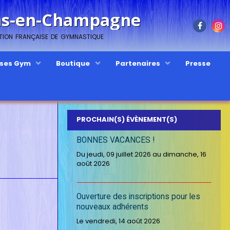
ons-en-Champagne
ation française de gymnastique
sses Gym
Boutique
Partenaires
Presse
PROCHAIN(S) ÉVÈNEMENT(S)
BONNES VACANCES !
Du jeudi, 09 juillet 2026
au dimanche, 16
août 2026
Ouverture des inscriptions pour les
nouveaux adhérents
Le vendredi, 14 août 2026