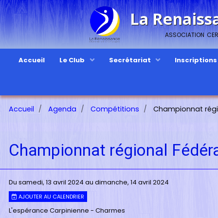
La Renaiss
association cert
Accueil
Le Club
Secrétariat
Inscription
Accueil
Agenda
Compétitions
Championnat régi
Championnat régional Fédér
Du samedi, 13 avril 2024
au dimanche, 14 avril 2024
AJOUTER AU CALENDRIER
L'espérance Carpinienne - Charmes