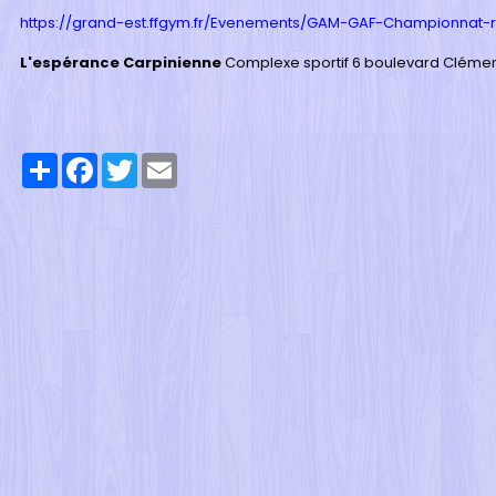
https://grand-est.ffgym.fr/Evenements/GAM-GAF-Championnat-
L'espérance Carpinienne
Complexe sportif 6 boulevard Clém
Partager
Facebook
Twitter
Email