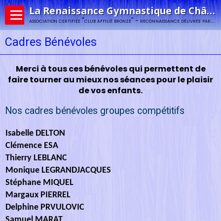
La Renaissance Gymnastique de Châlons-en-Champagne
association certifiée "club affilié bronze" - reconnaissance délivrée par la fédération française de gymnastique
Cadres Bénévoles
Merci à tous ces bénévoles qui permettent de
faire tourner au mieux nos séances pour le plaisir
de vos enfants.
Nos cadres bénévoles groupes compétitifs
Isabelle DELTON
Clémence ESA
Thierry LEBLANC
Monique LEGRANDJACQUES
Stéphane MIQUEL
Margaux PIERREL
Delphine PRVULOVIC
Samuel MARAT