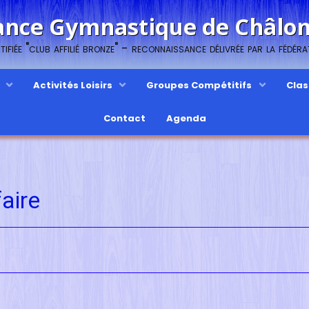
ance Gymnastique de Châl
ifiée "club affilié bronze" - reconnaissance délivrée par la fédér
s
Activités Loisirs
Groupes Compétitifs
Cla
Contact
Agenda
aire