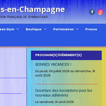
ons-en-Champagne
ation française de gymnastique
sses Gym
Boutique
Partenaires
Presse
PROCHAIN(S) ÉVÈNEMENT(S)
BONNES VACANCES !
Du jeudi, 09 juillet 2026
au dimanche, 16
août 2026
Ouverture des inscriptions pour les
nouveaux adhérents
Le vendredi, 14 août 2026