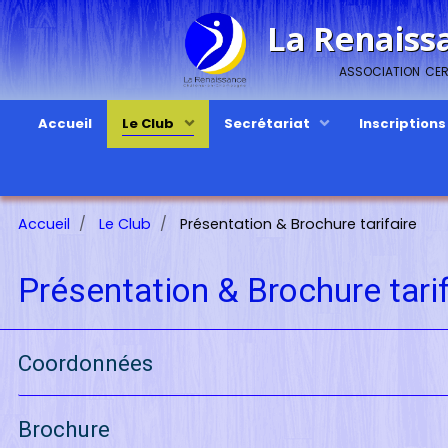
La Renaiss
association cert
Accueil
Le Club
Secrétariat
Inscription
Accueil
Le Club
Présentation & Brochure tarifaire
Présentation & Brochure tarif
Coordonnées
Brochure