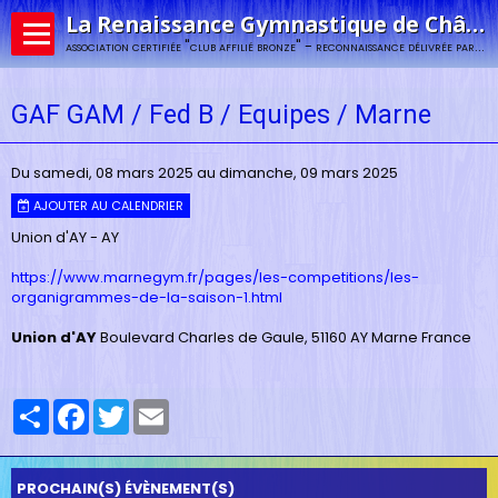
La Renaissance Gymnastique de Châlons-en-Champagne
association certifiée "club affilié bronze" - reconnaissance délivrée par la fédération française de gymnastique
GAF GAM / Fed B / Equipes / Marne
Du samedi, 08 mars 2025
au dimanche, 09 mars 2025
AJOUTER AU CALENDRIER
Union d'AY - AY
https://www.marnegym.fr/pages/les-competitions/les-
organigrammes-de-la-saison-1.html
Union d'AY
Boulevard Charles de Gaule, 51160 AY Marne France
Partager
Facebook
Twitter
Email
PROCHAIN(S) ÉVÈNEMENT(S)