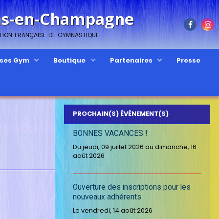
ons-en-Champagne
ation française de gymnastique
sses Gym
Boutique
Partenaires
Presse
PROCHAIN(S) ÉVÈNEMENT(S)
BONNES VACANCES !
Du jeudi, 09 juillet 2026
au dimanche, 16
août 2026
Ouverture des inscriptions pour les
nouveaux adhérents
Le vendredi, 14 août 2026