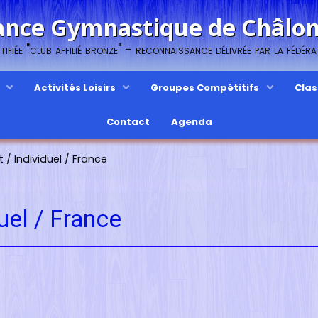
ance Gymnastique de Châl
ifiée "club affilié bronze" - reconnaissance délivrée par la fédér
s
Activités Loisirs
Groupes Compétitifs
Cla
Contact
Agenda
/ Individuel / France
uel / France