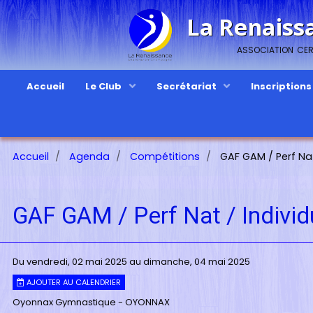
La Renaiss
association cert
Accueil
Le Club
Secrétariat
Inscription
Accueil
Agenda
Compétitions
GAF GAM / Perf Nat 
GAF GAM / Perf Nat / Individ
Du vendredi, 02 mai 2025
au dimanche, 04 mai 2025
AJOUTER AU CALENDRIER
Oyonnax Gymnastique - OYONNAX